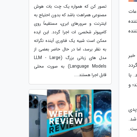
تصور کن که همواره یک چت بات هوش
ال 2027 می دهند، اطلاعات
مصنوعی همراهت باشد که بدون احتیاج به
نده
اینترنت و سرورهای ابری، مستقیماً روی
ین کننده
کامپیوتر شخصی ات اجرا گردد. این ایده
ممکن است شبیه یک فناوری آینده نگرانه
به نظر برسد، اما در حال حاضر بعضی از
 خبر
مدل های زبانی بزرگ (LLM - Large
ردد
Language Models) به صورت محلی
 با
قابل اجرا هستند....
؛ و
پدی
ازار عرضه خواهد شد.
ست.