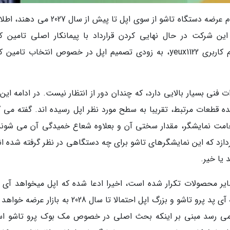
علی رغم شایعاتی که اخیرا منتشر شده و خبر از عدم عرضه دستگاه تاشو از سوی اپل تا پیش از س
ن شرکت در حال نهایی کردن قرارداد با پیمانکار اصلی تامین کن
نمایشگرهای تاشو است. به نقل از افشاگری با نام کاربری yeux1122، به زودی تصمیم اپل در خصوص انتخاب تام
 فنی بسیار بالایی دارد، که چندان دور از انتظار نیست. در ادامه این
 قطعات مرتبط، تقریبا به سطح مورد نظر اپل رسیده اند. گفته می گ
امت نمایشگر، مقدار سختی آن و بعلاوه شعاع خمیدگی آن می شوند.
ازد که این نمایشگرهای تاشو برای چه دستگاهی در نظر گرفته شده اند
یا خیر.
ایر محصولات تکرار شده است، اخیرا ادعا شده که اپل میخواهد آی 
تاشو فراوری کند. به طور دقیق تر، گفته شده بود که آی پد پرو تاشو و بزرگ اپل احتمالا تا سال 2028 به ب
ش می رسد مبنی بر اینکه بحث اصلی در خصوص مک بوک پرو تاشو ا