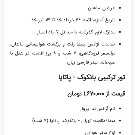
ایرلاین: ماهان
تاریخ آغاز/خاتمه: 26 خرداد 95 تا 03 تیر 95
مدارک لازم: گذرنامه با حداقل 7 ماه اعتبار
خدمات آژانس: بلیط رفت و برگشت هواپیمائی ماهان،
ترانسفر فرودگاهی، 7 شب و 8 روز اقامت در هتل با
صبحانه، لیدر فارسی زبان
تور ترکیبی بانکوک - پاتایا
قیمت از 1,670,000 تومان
نام آژانس:ندا پرواز
مبدا/مقصد: تهران - بانکوک، پاتایا (7 شب)
نوع سفر: هوائی