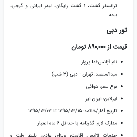
ترانسفر گشت، 1 گشت رایگان، لیدر ایرانی و گرجی،
بیمه
تور دبی
قیمت از 890,000 تومان
نام آژانس:ندا پرواز
مبدا/مقصد: تهران - دبی (3 شب)
نوع سفر: هوائی
ایرلاین: ایران ایر
تاریخ آغاز/خاتمه: 1395/03/15 تا 1395/04/03
مدارک لازم: گذرنامه با حداقل 6 ماه اعتبار
خدمات آژانس: اقامت، ویزای عادی، بلیط رفت و