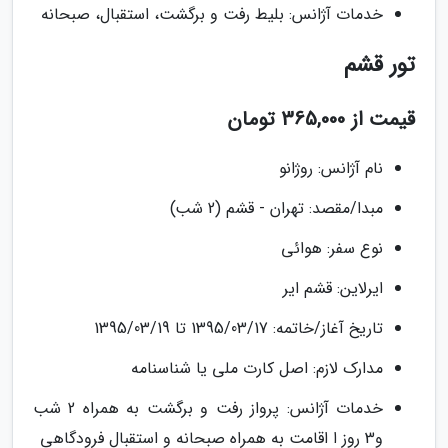
خدمات آژانس: بلیط رفت و برگشت، استقبال، صبحانه
تور قشم
قیمت از 365,000 تومان
نام آژانس: روژانو
مبدا/مقصد: تهران - قشم (2 شب)
نوع سفر: هوائی
ایرلاین: قشم ایر
تاریخ آغاز/خاتمه: 1395/03/17 تا 1395/03/19
مدارک لازم: اصل کارت ملی یا شناسنامه
خدمات آژانس: پرواز رفت و برگشت به همراه 2 شب
و3 روز ا اقامت به همراه صبحانه و استقبال فرودگاهی