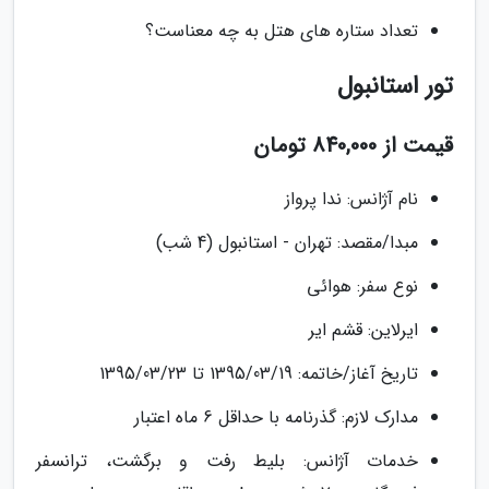
تعداد ستاره های هتل به چه معناست؟
تور استانبول
قیمت از 840,000 تومان
نام آژانس: ندا پرواز
مبدا/مقصد: تهران - استانبول (4 شب)
نوع سفر: هوائی
ایرلاین: قشم ایر
تاریخ آغاز/خاتمه: 1395/03/19 تا 1395/03/23
مدارک لازم: گذرنامه با حداقل 6 ماه اعتبار
خدمات آژانس: بلیط رفت و برگشت، ترانسفر