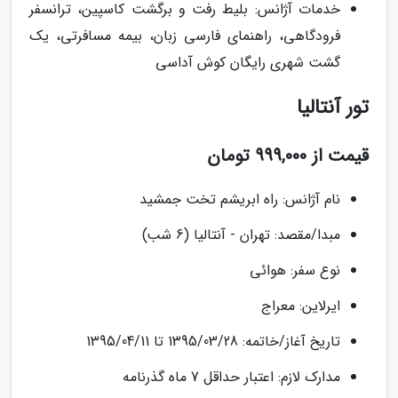
خدمات آژانس: بلیط رفت و برگشت کاسپین، ترانسفر
فرودگاهی، راهنمای فارسی زبان، بیمه مسافرتی، یک
گشت شهری رایگان کوش آداسی
تور آنتالیا
قیمت از 999,000 تومان
نام آژانس: راه ابریشم تخت جمشید
مبدا/مقصد: تهران - آنتالیا (6 شب)
نوع سفر: هوائی
ایرلاین: معراج
تاریخ آغاز/خاتمه: 1395/03/28 تا 1395/04/11
مدارک لازم: اعتبار حداقل 7 ماه گذرنامه