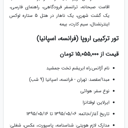
اقامت صبحانه، ترانسفر فرودگاهی، راهنمای فارسی،
یک گشت شهری، یک ناهار در هتل 5 ستاره لوکس
اینترنشنال، سیم کارت، بیمه
تور ترکیبی اروپا (فرانسه، اسپانیا)
قیمت از 15,055,000 تومان
نام آژانس:راه ابریشم تخت جمشید
مبدا/مقصد: تهران - فرانسه، اسپانیا (9 شب)
نوع سفر: هوائی
ایرلاین: لوفتانزا
تاریخ آغاز/خاتمه: 1395/05/06 تا 1395/05/16
مدارک لازم هویتی: شناسنامه، پاسپورت، عکس، شغلی: