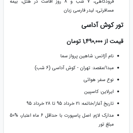
فرودگاهی، 7 شب و 8 روز اقامت در هتل، بیمه
مسافرتی، لیدر فارسی زبان
تور کوش آداسی
قیمت از 1,490,000 تومان
نام آژانس: شاهین پرواز سما
مبدا/مقصد: تهران - کوش آداسی (6 شب)
نوع سفر: هوائی
ایرلاین: کاسپین
تاریخ آغاز/خاتمه: 21 خرداد 95 تا 28 خرداد 95
مدارک لازم: اصل پاسپورت با حداقل 6 ماه اعتبار، %50
مبلغ تور