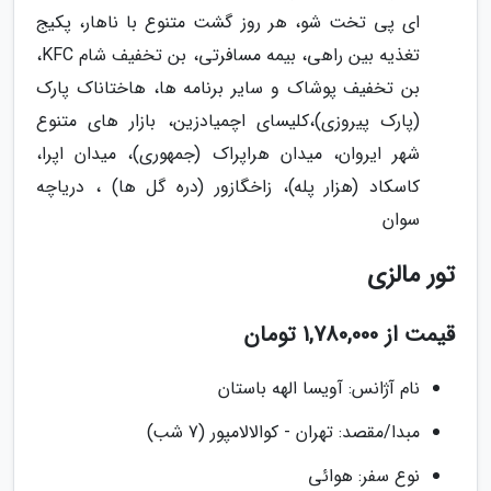
ای پی تخت شو، هر روز گشت متنوع با ناهار، پکیج
تغذیه بین راهی، بیمه مسافرتی، بن تخفیف شام KFC،
بن تخفیف پوشاک و سایر برنامه ها، هاختاناک پارک
(پارک پیروزی)،کلیسای اچمیادزین، بازار های متنوع
شهر ایروان، میدان هراپراک (جمهوری)، میدان اپرا،
کاسکاد (هزار پله)، زاخگازور (دره گل ها) ، دریاچه
سوان
تور مالزی
قیمت از 1,780,000 تومان
نام آژانس: آویسا الهه باستان
مبدا/مقصد: تهران - کوالالامپور (7 شب)
نوع سفر: هوائی