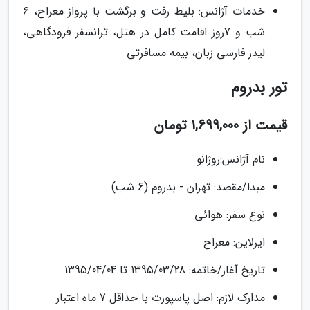
خدمات آژانس: بلیط رفت و برگشت با پرواز معراج، 6
شب و 7روز اقامت کامل در هتل، ترانسفر فرودگاهی،
لیدر فارسی زبان، بیمه مسافرتی
تور بدروم
قیمت از 1,699,000 تومان
نام آژانس:روژانو
مبدا/مقصد: تهران - بدروم (6 شب)
نوع سفر: هوائی
ایرلاین: معراج
تاریخ آغاز/خاتمه: 1395/03/28 تا 1395/04/04
مدارک لازم: اصل پاسپورت با حداقل 7 ماه اعتبار