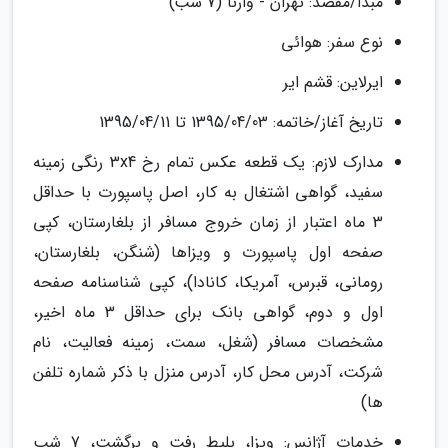
مبدا/مقصد: تهران - وارنا (7 شب)
نوع سفر: هوائی
ایرلاین: قشم ایر
تاریخ آغاز/خاتمه: 1395/04/03 تا 1395/04/11
مدارک لازم: یک قطعه عکس تمام رخ 3x4 رنگی زمینه
سفید، گواهی اشتغال به کار، اصل پاسپورت با حداقل
3 ماه اعتبار از زمان خروج مسافر از بلغارستان، کپی
صفحه اول پاسپورت و ویزاها (شنگن، بلغارستان،
رومانی، قبرس، آمریکا، کانادا)، کپی شناسنامه صفحه
اول و دوم، گواهی بانک برای حداقل 3 ماه اخیر،
مشخصات مسافر (شغل، سمت، زمینه فعالیت، نام
شرکت، آدرس محل کار، آدرس منزل با ذکر شماره تلفن
ها)
خدمات آژانس: ویزا، بلیط رفت و برگشت، 7 شب