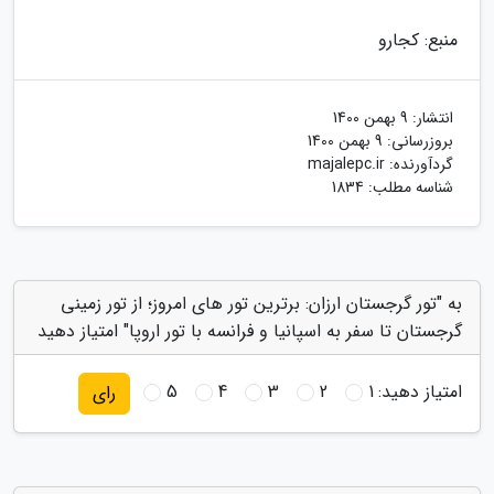
منبع: کجارو
انتشار:
9 بهمن 1400
بروزرسانی:
9 بهمن 1400
گردآورنده:
majalepc.ir
شناسه مطلب: 1834
به "تور گرجستان ارزان: برترین تور های امروز؛ از تور زمینی
گرجستان تا سفر به اسپانیا و فرانسه با تور اروپا" امتیاز دهید
امتیاز دهید:
1
2
3
4
5
رای