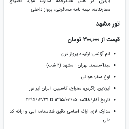
باربری در هتل ها،ترجمه مدارک مورد احتیاج
سفارتنامه، بیمه نامه مسافرتی، پرواز داخلی
تور مشهد
قیمت از 300,000 تومان
نام آژانس: ارکیده پرواز قرن
مبدا/مقصد: تهران - مشهد (2 شب)
نوع سفر: هوائی
ایرلاین: زاگرس، معراج، کاسپین، ایران ایر تور
تاریخ آغاز/خاتمه: 1395/03/05 تا 1395/03/31
مدارک لازم: ارائه اسامی دقیق شناسنامه ایی و ارائه کد
ملی