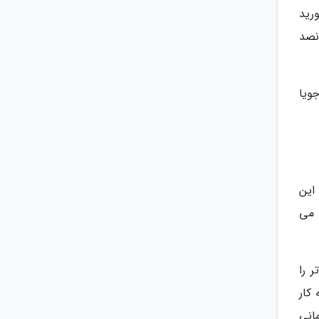
رید
ی حدود 1.5 یورو (7 هزار و پانصد
ویا
 این
 می
 را
کار
انی