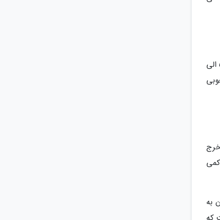
انعام دادن در کشورهای اروپایی امری ضروری نیست؛ اما انجام این کار نشان دهنده احترام است. در آمریکا باید حدود 5 الی
ی 5 درصد نیز انعام خوبی
خرج
کمی
 به
 که