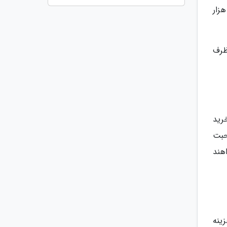
 سنتِ یورو (حدود هزار
ظرف
رید
حبت
هند
زینه