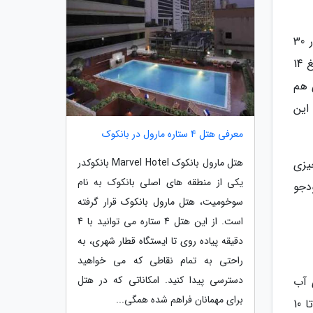
نزدیک ترین فرودگاه به مرکز شهر رم لئوناردو داوینچی (Leonardo da Vinci-Fiumicino Airport) نام دارد که تقریبا در 30
کیلومتری خارج شهر واقع شده است. شما برای رسیدن به محل اقامتتان از فرودگاه می توانید تورهای گردشگری را به مبلغ 14
ری هم
این
معرفی هتل 4 ستاره مارول در بانکوک
هتل مارول بانکوک Marvel Hotel بانکوکدر
یزی
یکی از منطقه های اصلی بانکوک به نام
ودجو
سوخومیت، هتل مارول بانکوک قرار گرفته
است. از این هتل 4 ستاره می توانید با 4
دقیقه پیاده روی تا ایستگاه قطار شهری، به
راحتی به تمام نقاطی که می خواهید
دسترسی پیدا کنید. امکاناتی که در هتل
 آب
برای مهمانان فراهم شده همگی...
معدنی را به قیمت های گزافی به گردشگران می فروشند. مثلا آب معدنی های کوچک را به قیمت 1.5 الی 2 یورو (7.5 تا 10