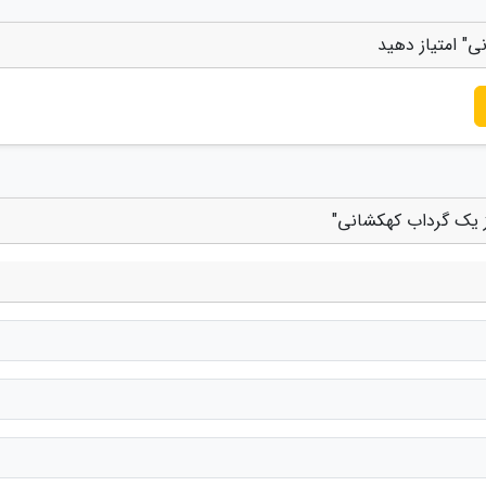
" امتیاز دهید
 یک گرداب کهکشانی"