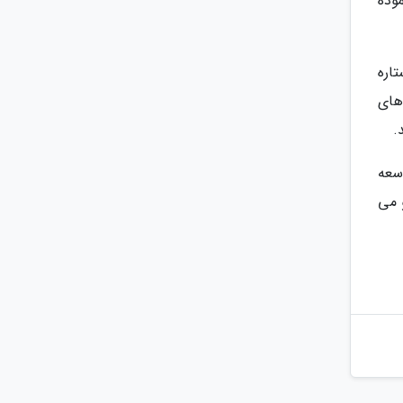
شان گرداب (Whirlpool Galaxy) ثبت نموده
اره
 های
.
سعه
 می