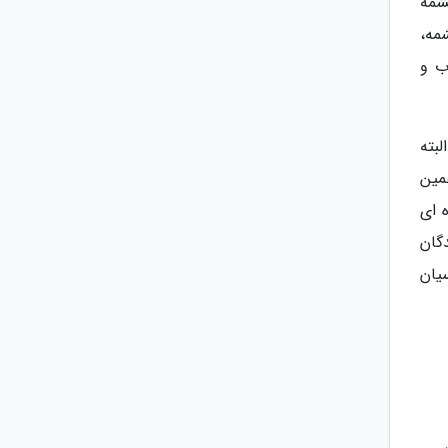
شمه
مه،
ب و
بته
مین
 ای
گان
یان