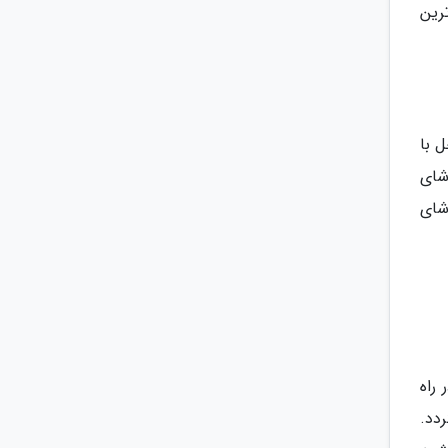
رین
ل با
شای
شای
 راه
دد.