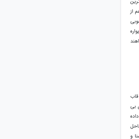
رین
 از
خوبی
اره
هند
قاب
 بی
اده
احل
ا و