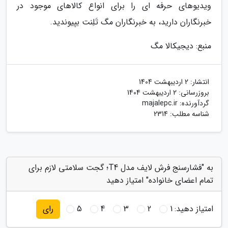
ویدیوهای حرفه ای را برای انواع کالاهای موجود در
خبرنگاران دارید، به خبرنگاران مگ تَلِنت بپیوندید.
منبع: دیجیکالا مگ
انتشار:
2 اردیبهشت 1404
بروزرسانی:
2 اردیبهشت 1404
گردآورنده:
majalepc.ir
شناسه مطلب: 2314
به "فشارسنج فرش لایف مدل T4؛ گجت سلامتی لازم برای
تمام اعضای خانواده" امتیاز دهید
امتیاز دهید:
1
2
3
4
5
رای