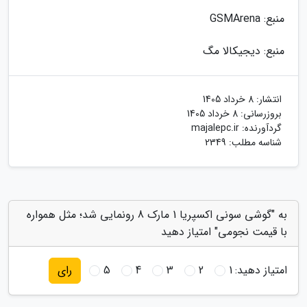
منبع: GSMArena
منبع: دیجیکالا مگ
انتشار:
8 خرداد 1405
بروزرسانی:
8 خرداد 1405
گردآورنده:
majalepc.ir
شناسه مطلب: 2349
به "گوشی سونی اکسپریا 1 مارک 8 رونمایی شد؛ مثل همواره
با قیمت نجومی" امتیاز دهید
امتیاز دهید:
1
2
3
4
5
رای