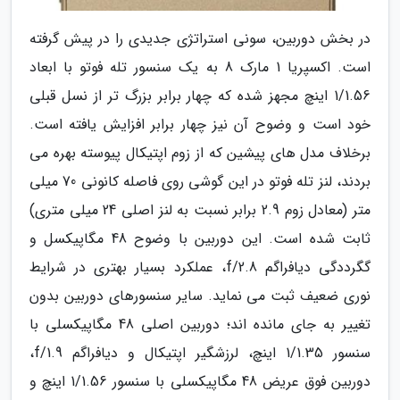
در بخش دوربین، سونی استراتژی جدیدی را در پیش گرفته
است. اکسپریا 1 مارک 8 به یک سنسور تله فوتو با ابعاد
1/1.56 اینچ مجهز شده که چهار برابر بزرگ تر از نسل قبلی
خود است و وضوح آن نیز چهار برابر افزایش یافته است.
برخلاف مدل های پیشین که از زوم اپتیکال پیوسته بهره می
بردند، لنز تله فوتو در این گوشی روی فاصله کانونی 70 میلی
متر (معادل زوم 2.9 برابر نسبت به لنز اصلی 24 میلی متری)
ثابت شده است. این دوربین با وضوح 48 مگاپیکسل و
گگرددگی دیافراگم f/2.8، عملکرد بسیار بهتری در شرایط
نوری ضعیف ثبت می نماید. سایر سنسورهای دوربین بدون
تغییر به جای مانده اند؛ دوربین اصلی 48 مگاپیکسلی با
سنسور 1/1.35 اینچ، لرزشگیر اپتیکال و دیافراگم f/1.9،
دوربین فوق عریض 48 مگاپیکسلی با سنسور 1/1.56 اینچ و