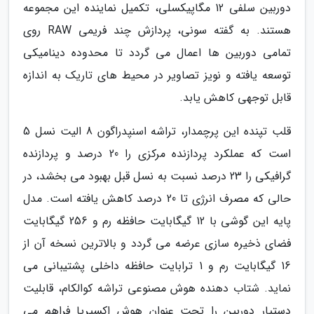
دوربین سلفی 12 مگاپیکسلی، تکمیل نماینده این مجموعه
هستند. به گفته سونی، پردازش چند فریمی RAW روی
تمامی دوربین ها اعمال می گردد تا محدوده دینامیکی
توسعه یافته و نویز تصاویر در محیط های تاریک به اندازه
قابل توجهی کاهش یابد.
قلب تپنده این پرچمدار، تراشه اسنپدراگون 8 الیت نسل 5
است که عملکرد پردازنده مرکزی را 20 درصد و پردازنده
گرافیکی را 23 درصد نسبت به نسل قبل بهبود می بخشد، در
حالی که مصرف انرژی تا 20 درصد کاهش یافته است. مدل
پایه این گوشی با 12 گیگابایت حافظه رم و 256 گیگابایت
فضای ذخیره سازی عرضه می گردد و بالاترین نسخه آن از
16 گیگابایت رم و 1 ترابایت حافظه داخلی پشتیبانی می
نماید. شتاب دهنده هوش مصنوعی تراشه کوالکام، قابلیت
دستیار دوربین را تحت عنوان هوش اکسپریا فراهم می