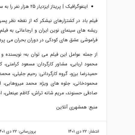
اینفوگرافیک | پریناز ایزدیار 25 هزار نفر را به سینما کشاند | فیلم تلخی که کمدی پرفروش رضا عطاران را جا گذاشت
فیلم باد در کشتزارهای نیشکر که از نقطه نظر پس
ریشه های سینمای نوین ایران و ارجاعاتی به فی
فراموشی عشق های کودکی در دوران بحران می پردا
از جمله عوامل این فیلم می توان به؛ نویسنده و ک
محمود اربابی، مشاور کارگردان: مسعود کرامتی، کما
حمیدرضا برزو، گروه کارگردانی: رحیم جلیلی، محم
محمودخانی، جلوه های ویژه: محمد میروهابی، اصل
صادقی حسنوند، مریم شانه تراش، کاظم عینعلی، اش
منبع: همشهری آنلاین
انتشار:
22 دی 1401
بروزرسانی:
22 دی 1401