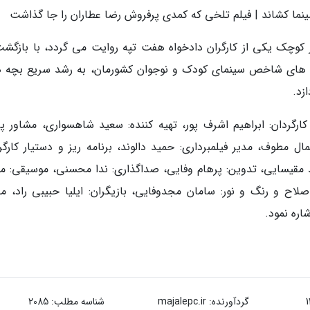
ر کوچک یکی از کارگران دادخواه هفت تپه روایت می گردد، با بازگشت
لم های شاخص سینمای کودک و نوجوان کشورمان، به رشد سریع بچه ه
زد.
ارگردان: ابراهیم اشرف پور، تهیه کننده: سعید شاهسواری، مشاور پرو
ل مطوف، مدیر فیلمبرداری: حمید دالوند، برنامه ریز و دستیار کارگرد
د مقیسایی، تدوین: پرهام وفایی، صداگذاری: ندا محسنی، موسیقی: م
اح و رنگ و نور: سامان مجدوفایی، بازیگران: ایلیا حبیبی راد، م
اره نمود.
گردآورنده:
majalepc.ir
شناسه مطلب: 2085