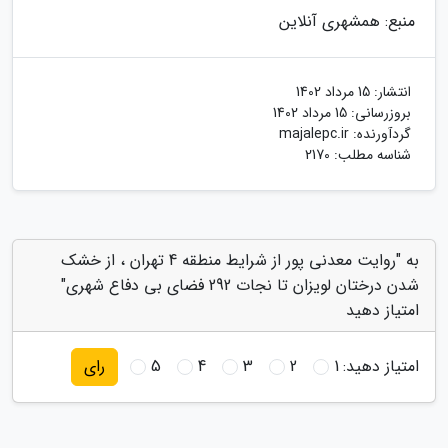
منبع: همشهری آنلاین
انتشار:
15 مرداد 1402
بروزرسانی:
15 مرداد 1402
گردآورنده:
majalepc.ir
شناسه مطلب: 2170
به "روایت معدنی پور از شرایط منطقه 4 تهران ، از خشک
شدن درختان لویزان تا نجات 292 فضای بی دفاع شهری"
امتیاز دهید
امتیاز دهید:
1
2
3
4
5
رای