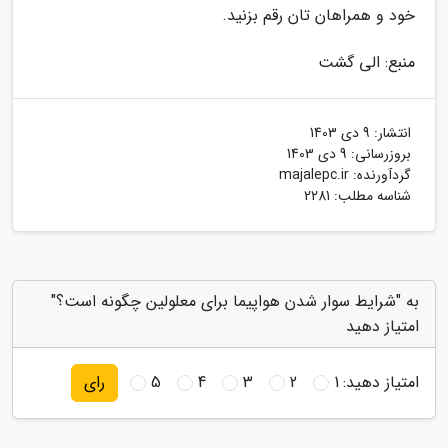
خود و همراهان تان رقم بزنید.
منبع: الی گشت
انتشار:
9 دی 1403
بروزرسانی:
9 دی 1403
گردآورنده:
majalepc.ir
شناسه مطلب: 2281
به "شرایط سوار شدن هواپیما برای معلولین چگونه است؟"
امتیاز دهید
امتیاز دهید:
1
2
3
4
5
رای