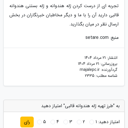
تجربه ای از درست کردن ژله هندوانه و ژله بستنی هندوانه
قالبی دارید آن را با ما و دیگر مخاطبان خبرنگاران در بخش
ارسال نظر در میان بگذارید.
منبع: setare.com
انتشار:
21 مرداد 1404
بروزرسانی:
21 مرداد 1404
گردآورنده:
majalepc.ir
شناسه مطلب: 2335
به "طرز تهیه ژله هندوانه قالبی" امتیاز دهید
امتیاز دهید:
1
2
3
4
5
رای