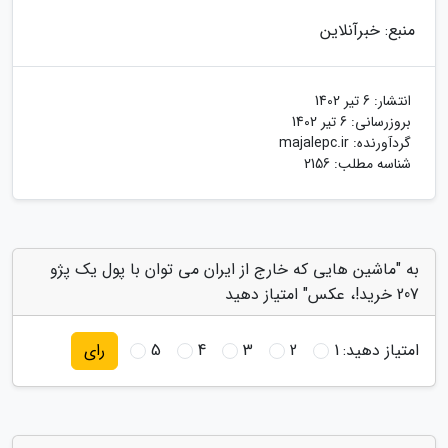
منبع: خبرآنلاین
انتشار:
6 تیر 1402
بروزرسانی:
6 تیر 1402
گردآورنده:
majalepc.ir
شناسه مطلب: 2156
به "ماشین هایی که خارج از ایران می توان با پول یک پژو
207 خرید!، عکس" امتیاز دهید
امتیاز دهید:
1
2
3
4
5
رای