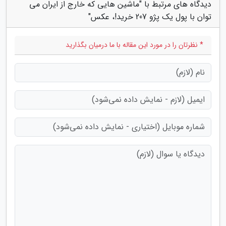
دیدگاه های مرتبط با "ماشین هایی که خارج از ایران می
توان با پول یک پژو 207 خرید!، عکس"
* نظرتان را در مورد این مقاله با ما درمیان بگذارید