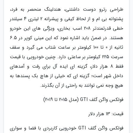
طراحی رترو دوست داشتنی، هندلینگ منحصر به فرد،
پشتوانه بی ام و از لحاظ کیفی و پیشرانه 2 لیتری 4 سیلندر
خطی قدرتمندتر 208 اسب بخاری، ویژگی های این خودرو
هستند. در ضمنً باید اشاره نمود که این مینی کوپر در 6.5
ثانیه از 0 تا 100 کیلومتر بر ساعت شتاب می گیرد و سقف
سرعت 225 کیلومتر بر ساعتی دارد. چنین خودرویی با قیمت
فقط 8 هزار دلار، گزینه ای ایده آل برای رفت و آمدهای
داخل شهر است؛ گزینه ای که خیلی از هاچ بک پسندها به
هیچ وجه نمی توانند به راحتی از آن بگذرند.
فولکس واگن گلف GTI (مدل 2015 تا 2019)
قیمت: 13 هزار دلار
فولکس واگن گلف GTI خودرویی کاربردی با فضا و سواری