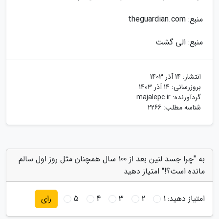
منبع: theguardian.com
منبع: الی گشت
انتشار:
14 آذر 1403
بروزرسانی:
14 آذر 1403
گردآورنده:
majalepc.ir
شناسه مطلب: 2266
به "چرا جسد لنین بعد از 100 سال همچنان مثل روز اول سالم
مانده است؟!" امتیاز دهید
امتیاز دهید:
1
2
3
4
5
رای