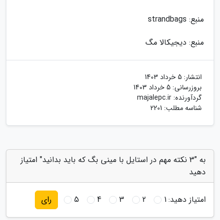
منبع: strandbags
منبع: دیجیکالا مگ
انتشار:
5 خرداد 1403
بروزرسانی:
5 خرداد 1403
گردآورنده:
majalepc.ir
شناسه مطلب: 2201
به "3 نکته مهم در استایل با مینی بگ که باید بدانید" امتیاز
دهید
امتیاز دهید:
1
2
3
4
5
رای