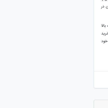
 در
بالا
رید
خود