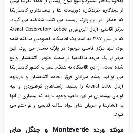
بعلاوه بخاطر گستره وسیع تنوع زیستی از جمله تقریبا نیمی
از پرندگان، خزندگان، دوزیست ها و پستانداران کاستاریکا
که همگی در این پارک زیست می کنند، شناخته می گردد.
مرکز اقامتی آرنال آبزروتوری Arenal Observatory Lodge
که در سال 1987 به اسم یک اقامتگاه خصوصی ساخته شده
بود، تنها مرکز اقامتی موجود در پارک بشمار می رود. این
مرکز در یک مزرعه ماکادمیا در سمت جنوبی آتشفشان واقع
شده است. از این اقامتگاه به هنگام سفر به کشور کاستاریکا
می توانید چشم میزانای فوق العاده آتشفشان و دریاچه
آرنال Arenal Lake را ببینید. راستاهای کوهنوردی و تپه
نوردی بیشماری در این ناحیه وجود دارند که بسیاری از آنها
به آبشارها و جریان های مواد مذاب قدیمی و نو ختم می
شوند.
مونته ورده Monteverde و جنگل های