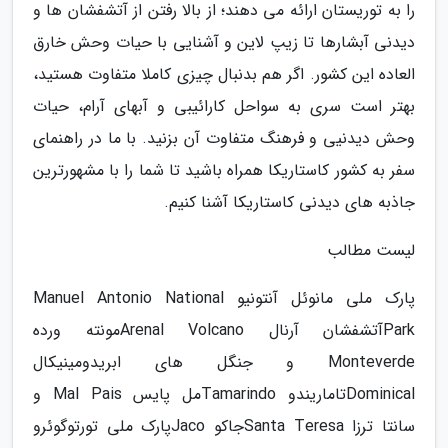
را به توریستان ارائه می دهند؛ از بالا رفتن از آتشفشان ها و
دیدنی آبشارها تا زیپ لاین و آشنایی با حیات وحش خارق
العاده این کشور. اگر هم بدنبال چیزی کاملا متفاوت هستید،
بهتر است سری به سواحل کارائیبی و آبهای آرام، حیات
وحش دیدنیی و فرهنگ متفاوت آن بزنید. با ما در راهنمای
سفر به کشور کاستاریکا همراه باشید تا شما را با مشهورترین
جاذبه های دیدنی کاستاریکا آشنا کنیم.
لیست مطالب
پارک ملی مانوئل آنتونیو Manuel Antonio National
Parkآتشفشان آرنال Arenal Volcanoمونته ورده
Monteverde و جنگل های ابریدومینیکال
Dominicalتاماریندو Tamarindoمل پایس Mal Pais و
سانتا ترزا Santa Teresaجاکو Jacoپارک ملی تورتوگوئرو