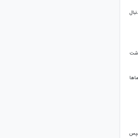
نبال
وشت
اها
 سپس