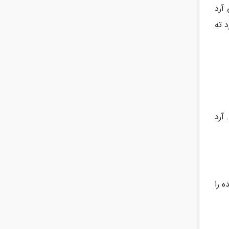
 آرد
د ته
 آرد
 را